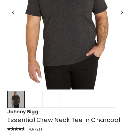
Johnny Bigg
Essential Crew Neck Tee in Charcoal
4.6
Read
(
21
)
a
Rated