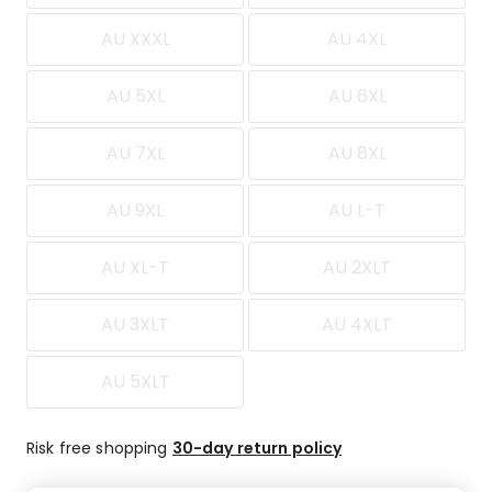
AU XXXL
AU 4XL
AU 5XL
AU 6XL
AU 7XL
AU 8XL
AU 9XL
AU L-T
AU XL-T
AU 2XLT
AU 3XLT
AU 4XLT
AU 5XLT
Risk free shopping
30-day return policy