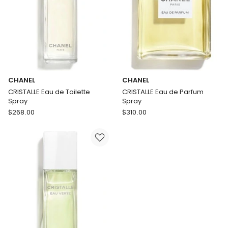
CHANEL
CHANEL
CRISTALLE Eau de Toilette
CRISTALLE Eau de Parfum
Spray
Spray
CHANEL
CHANEL
$
268.00
$
310.00
CRISTALLE
CRISTALLE
Eau
Eau
de
de
Toilette
Parfum
Spray
Spray