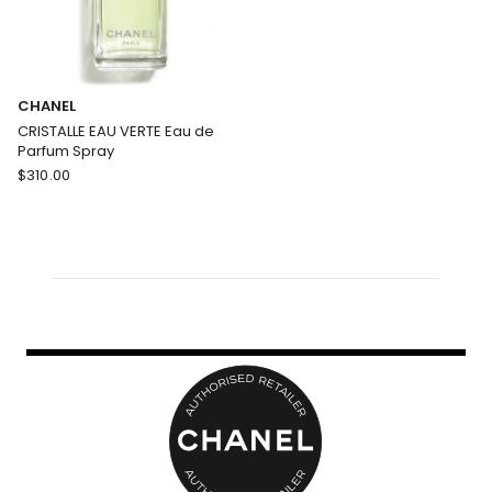
CHANEL
CRISTALLE EAU VERTE Eau de
Parfum Spray
CHANEL
$
310.00
CRISTALLE
EAU
VERTE
Eau
de
Parfum
Spray