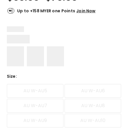
Up to +158 MYER one Points
Join Now
Size
:
AU W-AU5
AU W-AU6
AU W-AU7
AU W-AU8
AU W-AU9
AU W-AU10