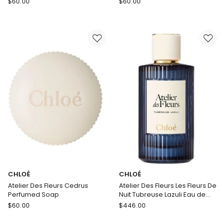
$
60.00
$
60.00
Atelier
Atelier
Des
Des
Fleurs
Fleurs
Santal
Magnolia
Perfumed
Perfumed
Soap
Soap
CHLOÉ
CHLOÉ
Atelier Des Fleurs Cedrus
Atelier Des Fleurs Les Fleurs De
Perfumed Soap
Nuit Tubreuse Lazuli Eau de
Parfum
CHLOÉ
CHLOÉ
$
60.00
$
446.00
Atelier
Atelier