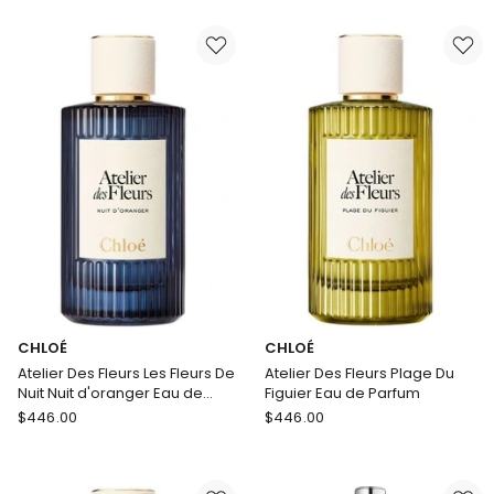
Des
Des
Fleurs
Fleurs
Cedrus
Les
Perfumed
Fleurs
Soap
De
Nuit
Tubreuse
Lazuli
Eau
de
Parfum
CHLOÉ
CHLOÉ
Atelier Des Fleurs Les Fleurs De
Atelier Des Fleurs Plage Du
Nuit Nuit d'oranger Eau de
Figuier Eau de Parfum
Parfum
CHLOÉ
CHLOÉ
$
446.00
$
446.00
Atelier
Atelier
Des
Des
Fleurs
Fleurs