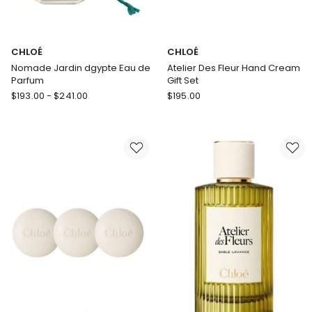
CHLOÉ
CHLOÉ
Nomade Jardin dgypte Eau de
Atelier Des Fleur Hand Cream
Parfum
Gift Set
CHLOÉ
CHLOÉ
$
193.00
-
$
241.00
$
195.00
Nomade
Atelier
Jardin
Des
dgypte
Fleur
Eau
Hand
de
Cream
Parfum
Gift
Set