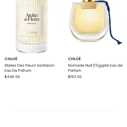
Refill
CHLOÉ
CHLOÉ
Atelier Des Fleurs Santalum
Nomade Nuit D'Egypte Eau de
Eau De Pafrum
Parfum
CHLOÉ
CHLOÉ
$
446.00
$
193.00
Atelier
Nomade
Des
Nuit
Fleurs
D'Egypte
Santalum
Eau
Eau
de
De
Parfum
Pafrum