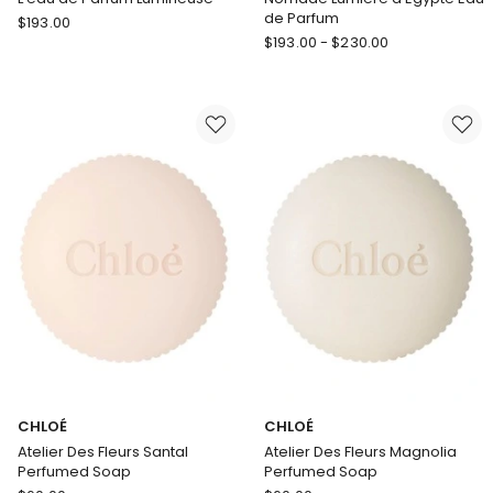
de Parfum
CHLOÉ
$
193.00
CHLOÉ
L'eau
$
193.00
-
$
230.00
Nomade
de
Lumiere
Parfum
d'Egypte
Lumineuse
Eau
de
Parfum
CHLOÉ
CHLOÉ
Atelier Des Fleurs Santal
Atelier Des Fleurs Magnolia
Perfumed Soap
Perfumed Soap
CHLOÉ
CHLOÉ