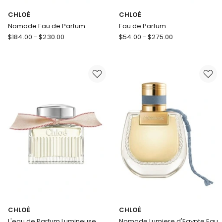
CHLOÉ
CHLOÉ
Nomade Eau de Parfum
Eau de Parfum
CHLOÉ
CHLOÉ
$
184.00
-
$
230.00
$
54.00
-
$
275.00
Nomade
Eau
Eau
de
de
Parfum
Parfum
CHLOÉ
CHLOÉ
L'eau de Parfum Lumineuse
Nomade Lumiere d'Egypte Eau