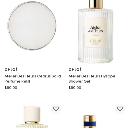
Pins
Eau
de
Parfum
CHLOÉ
CHLOÉ
Atelier Des Fleurs Cedrus Solid
Atelier Des Fleurs Hysope
Perfume Refill
Shower Gel
CHLOÉ
CHLOÉ
$
60.00
$
90.00
Atelier
Atelier
Des
Des
Fleurs
Fleurs
Cedrus
Hysope
Solid
Shower
Perfume
Gel