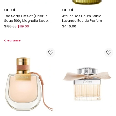
CHLOÉ
CHLOÉ
Trio Soap Gift Set (Cedrus
Atelier Des Fleurs Sable
Soap 100g Magnolia Soap
Lavande Eau de Parfum
100g Santal Soap 100g)
CHLOÉ
CHLOÉ
$
180.00
$
119.00
$
446.00
Trio
Atelier
Soap
Des
Clearance
Gift
Fleurs
Set
Sable
(Cedrus
Lavande
Soap
Eau
100g
de
Magnolia
Parfum
Soap
100g
Santal
Soap
100g)