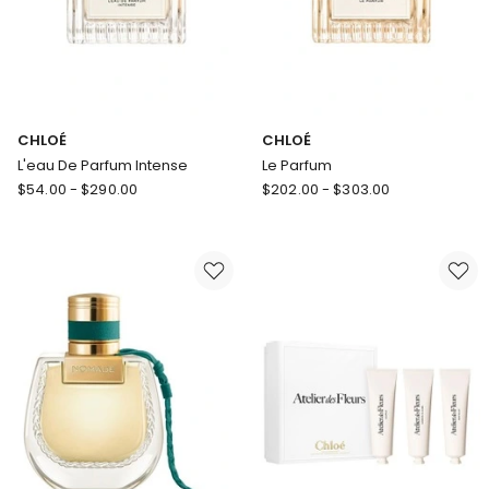
CHLOÉ
CHLOÉ
L'eau De Parfum Intense
Le Parfum
CHLOÉ
CHLOÉ
$
54.00
-
$
290.00
$
202.00
-
$
303.00
L'eau
Le
De
Parfum
Parfum
Intense